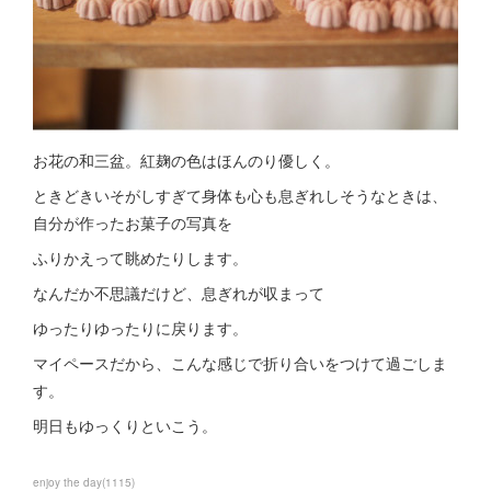
お花の和三盆。紅麹の色はほんのり優しく。
ときどきいそがしすぎて身体も心も息ぎれしそうなときは、
自分が作ったお菓子の写真を
ふりかえって眺めたりします。
なんだか不思議だけど、息ぎれが収まって
ゆったりゆったりに戻ります。
マイペースだから、こんな感じで折り合いをつけて過ごしま
す。
明日もゆっくりといこう。
enjoy the day
(
1115
)