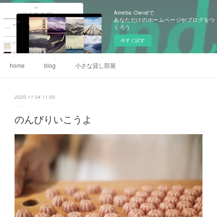
Ameba Owndで
あなただけのホームページやブログをつ
くろう
今すぐ試す
home
blog
小さな貸し部屋
2020.11.04 11:00
のんびりいこうよ