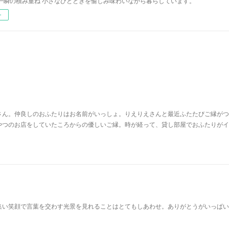
一瞬の積み重ね 小さなひとときを愉しみ味わいながら暮らしています。
ー
さん。仲良しのおふたりはお名前がいっしょ。りえりえさんと最近ふたたびご縁がつ
やつのお店をしていたころからの優しいご縁。時が経って、貸し部屋でおふたりがイ
集い笑顔で言葉を交わす光景を見れることはとてもしあわせ。ありがとうがいっぱい