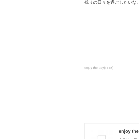
残りの日々を過ごしたいな
enjoy the day
(
1115
)
enjoy the