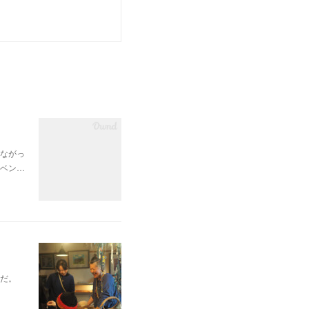
ながっ
ベン…
だ。