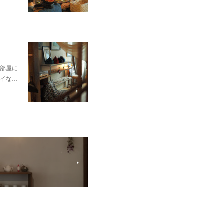
部屋に
イな…