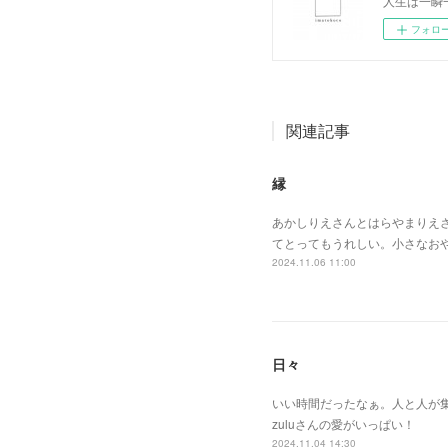
人生は一瞬
フォロ
関連記事
縁
あかしりえさんとはらやまりえ
てとってもうれしい。小さなお
2024.11.06 11:00
日々
いい時間だったなぁ。人と人が
zuluさんの愛がいっぱい！
2024.11.04 14:30