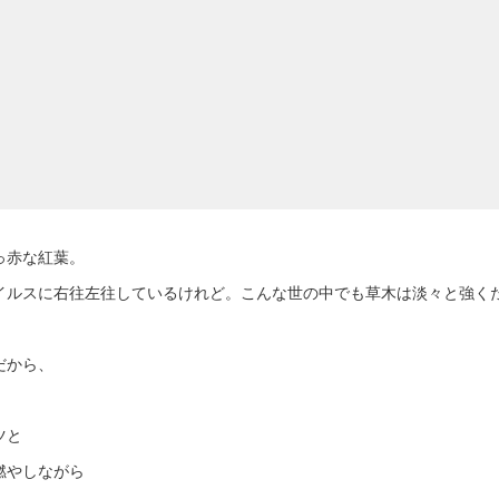
っ赤な紅葉。
イルスに右往左往しているけれど。こんな世の中でも草木は淡々と強く
だから、
ツと
燃やしながら