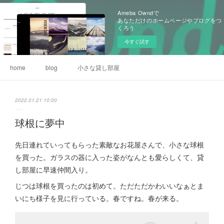
Ameba Owndで
あなただけのホームページやブログをつ
くろう
今すぐ試す
home
blog
小さな貸し部屋
2022.01.21 10:00
球根に夢中
先日連れていってもらった素敵なお花屋さんで、小さな球根
を買った。ガラスの器に入った姿がなんとも愛らしくて、貸
し部屋に早速仲間入り。
じつは球根を買ったのは初めて。ただただかわいいなぁとま
いにち様子を見に行っている。春ですね。春が来る。