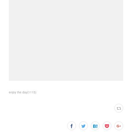
enjoy the day
(
1115
)