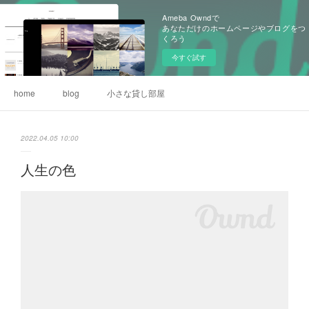
Ameba Owndで
あなただけのホームページやブログをつ
くろう
今すぐ試す
home
blog
小さな貸し部屋
2022.04.05 10:00
人生の色