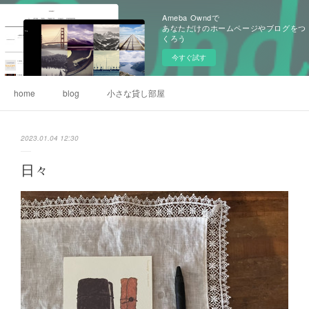
Ameba Owndで
あなただけのホームページやブログをつ
くろう
今すぐ試す
home
blog
小さな貸し部屋
2023.01.04 12:30
日々