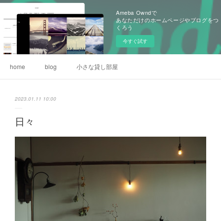
Ameba Owndで
あなただけのホームページやブログをつ
くろう
今すぐ試す
home
blog
小さな貸し部屋
2023.01.11 10:00
日々