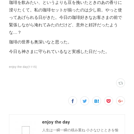
珈琲を飲みたい、というよりも豆を挽いたときのあの香りに
浸りたくて。私の珈琲セットが揃ったのは少し前。やっと使
ってあげられる日がきた。今日の珈琲好きなお客さまの前で
緊張しながら淹れてみたのだけど、意外と好評だったよう
な…？
珈琲の世界も奥深いなと思った。
今日も神さまに守られているなと実感した日だった。
enjoy the day
(
1115
)
enjoy the day
人生は一瞬一瞬の積み重ね 小さなひとときを愉