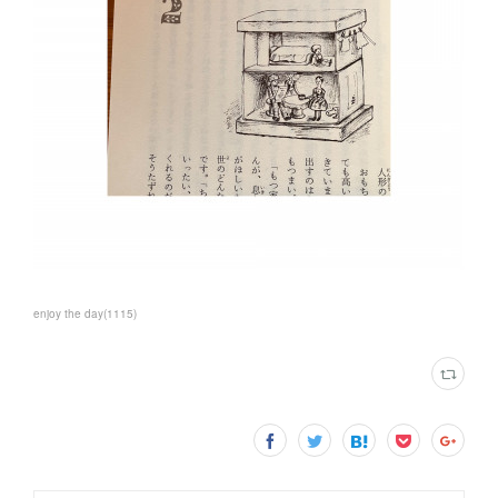
enjoy the day
(
1115
)