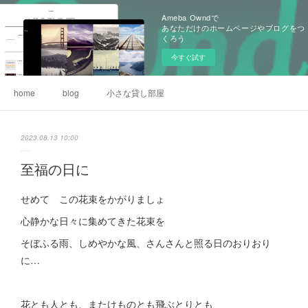
Ameba Owndで
あなただけのホームページやブログをつ
くろう
今すぐ試す
home
blog
小さな貸し部屋
2023.08.13 10:00
至福の日に
せめて この花束をかがりましょ
心静かな日々に集めてきた花束を
そぼふる雨、しめやかな風、さんさんと照る日のおりおり
に…
花とも人とも、またけものとも飛ぶとりとも