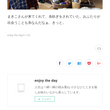
まきこさんが来てくれて、糸紡ぎをされていた。おふたりが
出会うことも糸なんだなぁ、きっと。
enjoy the day
(
1115
)
enjoy the day
人生は一瞬一瞬の積み重ね 小さなひとときを愉
しみ味わいながら暮らしています。
フォロー