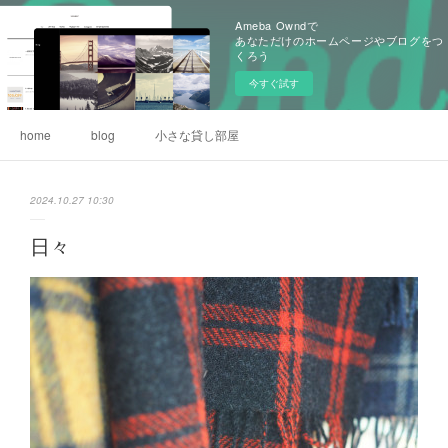
Ameba Owndで
あなただけのホームページやブログをつ
くろう
今すぐ試す
home
blog
小さな貸し部屋
2024.10.27 10:30
日々