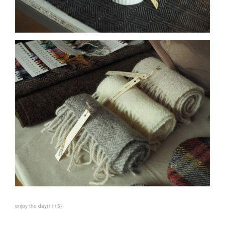
enjoy the day
(
1115
)