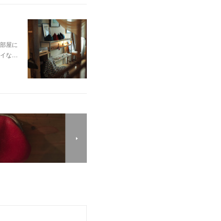
部屋に
イな…