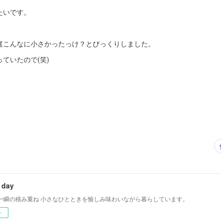
たいです。
庭こんなに小さかったっけ？とびっくりしました。
ていたので(笑)
 day
一瞬の積み重ね 小さなひとときを愉しみ味わいながら暮らしています。
ー