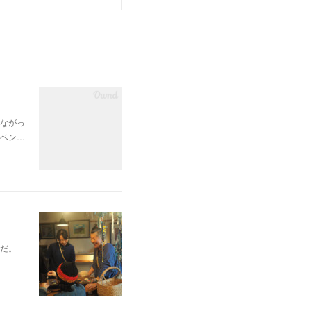
ながっ
ベン…
だ。