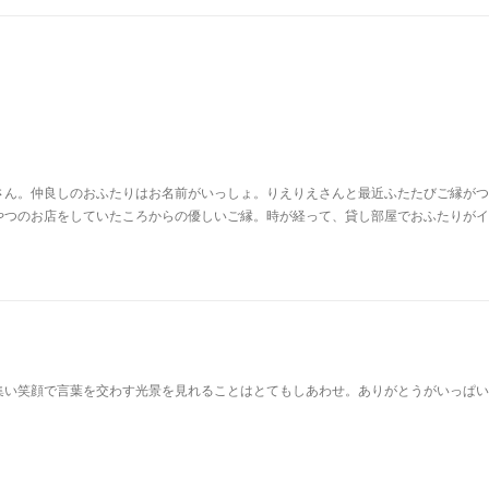
さん。仲良しのおふたりはお名前がいっしょ。りえりえさんと最近ふたたびご縁がつ
やつのお店をしていたころからの優しいご縁。時が経って、貸し部屋でおふたりがイ
集い笑顔で言葉を交わす光景を見れることはとてもしあわせ。ありがとうがいっぱい