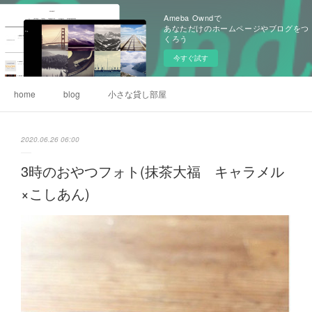
Ameba Owndで
あなただけのホームページやブログをつ
くろう
今すぐ試す
home
blog
小さな貸し部屋
2020.06.26 06:00
3時のおやつフォト(抹茶大福 キャラメル
×こしあん)