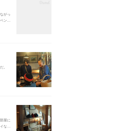
ながっ
ベン…
だ。
部屋に
イな…