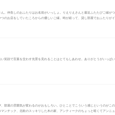
さん。仲良しのおふたりはお名前がいっしょ。りえりえさんと最近ふたたびご縁がつ
やつのお店をしていたころからの優しいご縁。時が経って、貸し部屋でおふたりがイ
集い笑顔で言葉を交わす光景を見れることはとてもしあわせ。ありがとうがいっぱい
び、部屋の雰囲気が変わるのがおもしろい。ひとことでこういう感じというのがこの
ロマンチック、北欧のスッキリした木の家、アンティークのちょっと暗くてアンニュ