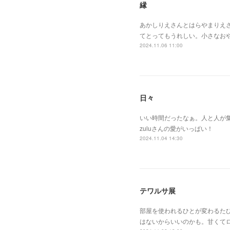
縁
あかしりえさんとはらやまりえ
てとってもうれしい。小さなお
2024.11.06 11:00
日々
いい時間だったなぁ。人と人が
zuluさんの愛がいっぱい！
2024.11.04 14:30
テワルサ展
部屋を使われるひとが変わるた
はないからいいのかも。甘くて