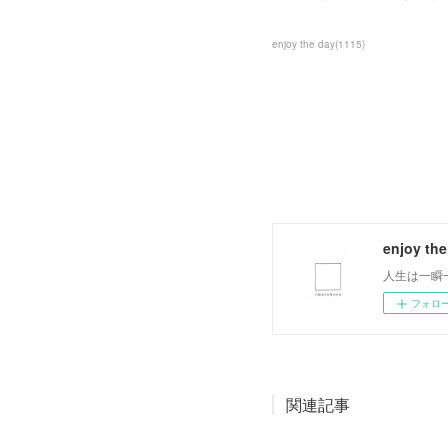
enjoy the day
(
1115
)
enjoy the
人生は一瞬
フォロ
関連記事