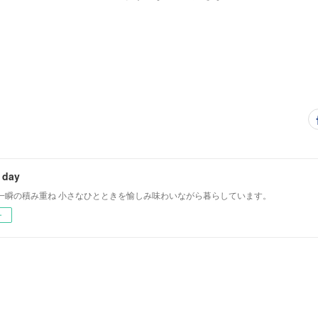
 day
一瞬の積み重ね 小さなひとときを愉しみ味わいながら暮らしています。
ー