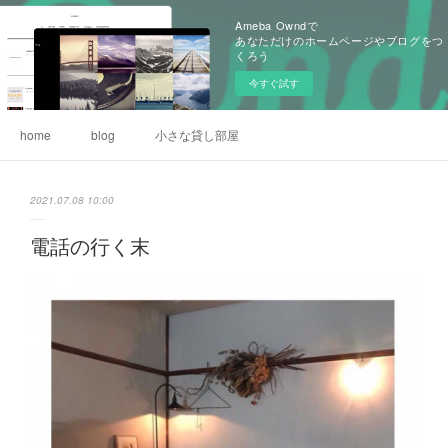
Ameba Owndで
あなただけのホームページやブログをつ
くろう
今すぐ試す
home
blog
小さな貸し部屋
2021.07.08 10:00
電話の行く末